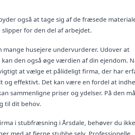
byder også at tage sig af de fræsede material
 slipper for den del af arbejdet.
om mange husejere undervurderer. Udover at
d, kan den også øge værdien af din ejendom. N
igtigt at vælge et pålideligt firma, der har erf
t og effektivt. Det kan være en fordel at indh
du kan sammenligne priser og ydelser. På den m
 til dit behov.
irma i stubfræsning i Årsdale, behøver du ikk
er med at fjerne stubbe selv. Professionelle