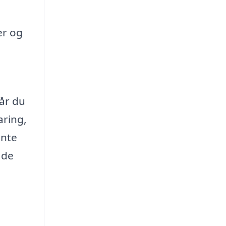
er og
år du
aring,
ente
åde
e