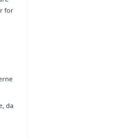
r for
erne
e, da