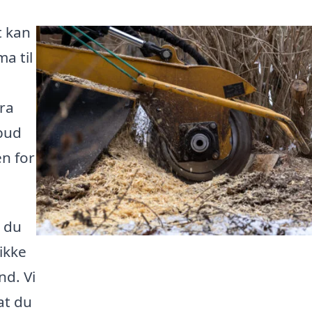
t kan
a til
ra
lbud
en for
r du
ikke
nd. Vi
at du