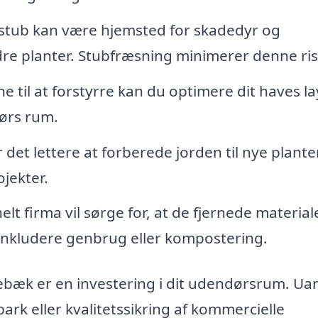
stub kan være hjemsted for skadedyr og
re planter. Stubfræsning minimerer denne ris
 til at forstyrre kan du optimere dit haves l
ørs rum.
det lettere at forberede jorden til nye planter
jekter.
elt firma vil sørge for, at de fjernede material
n inkludere genbrug eller kompostering.
gebæk er en investering i dit udendørsrum. Ua
 park eller kvalitetssikring af kommercielle