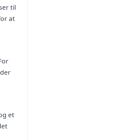
er til
or at
For
nder
og et
det