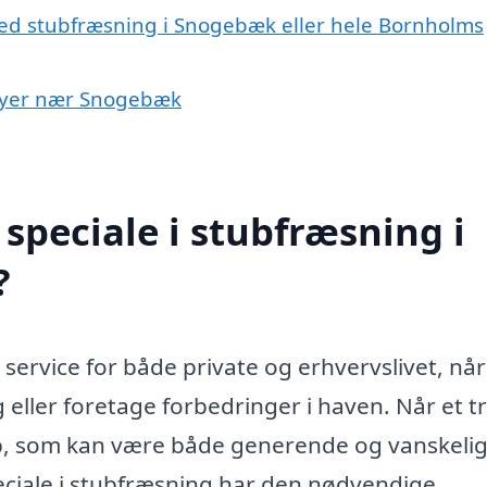
med stubfræsning i Snogebæk eller hele Bornholms
i byer nær Snogebæk
speciale i stubfræsning i
?
service for både private og erhvervslivet, når
 eller foretage forbedringer i haven. Når et t
tub, som kan være både generende og vanskelig
eciale i stubfræsning har den nødvendige