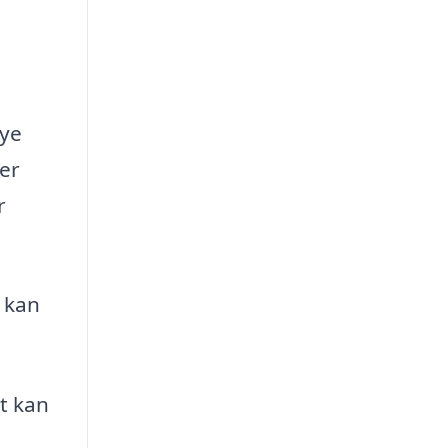
nye
er
r
 kan
t kan