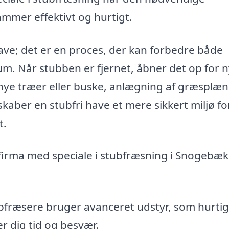
tammer effektivt og hurtigt.
ave; det er en proces, der kan forbedre både
rum. Når stubben er fjernet, åbner det op for 
nye træer eller buske, anlægning af græsplæn
kaber en stubfri have et mere sikkert miljø fo
t.
firma med speciale i stubfræsning i Snogebæk
bfræsere bruger avanceret udstyr, som hurtig
er dig tid og besvær.