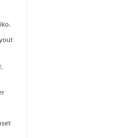
iko.
ayout
,
er
nset