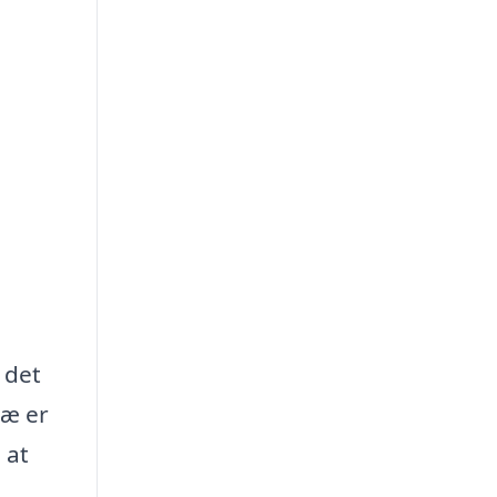
 det
ræ er
 at