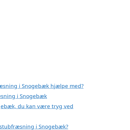
e
fræsning i Snogebæk hjælpe med?
ræsning i Snogebæk
gebæk, du kan være tryg ved
 stubfræsning i Snogebæk?