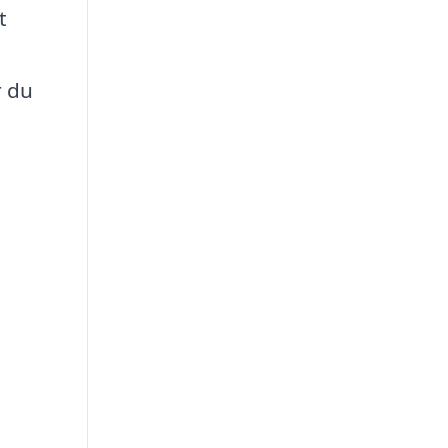
t
r du
.