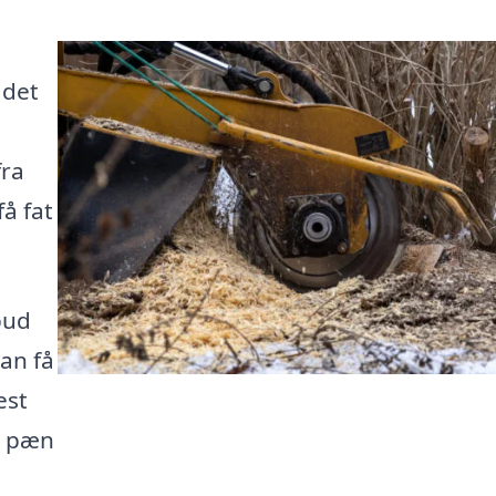
 det
fra
få fat
bud
an få
est
og pæn