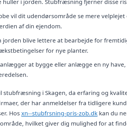
 huller i jorden. Stubfræsning fjerner disse risi
be vil dit udendørsområde se mere velplejet
værdien af din ejendom.
jorden blive lettere at bearbejde for fremtid
vækstbetingelser for nye planter.
lanlægger at bygge eller anlægge en ny have,
eredelsen.
til stubfræsning i Skagen, da erfaring og kvalite
irmaer, der har anmeldelser fra tidligere kund
ser. Hos
xn--stubfrsning-pris-zob.dk
kan du n
kalområde, hvilket giver dig mulighed for at fin