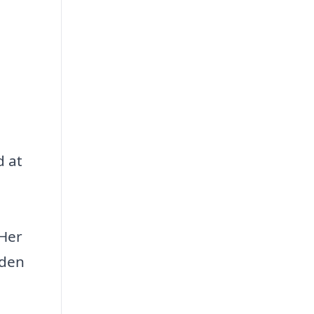
d at
 Her
 den