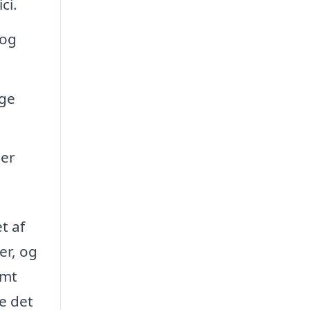
ci.
 og
ige
 er
t af
er, og
emt
de det