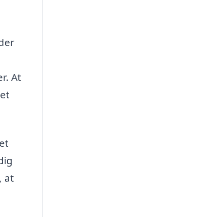
der
r. At
et
et
dig
 at