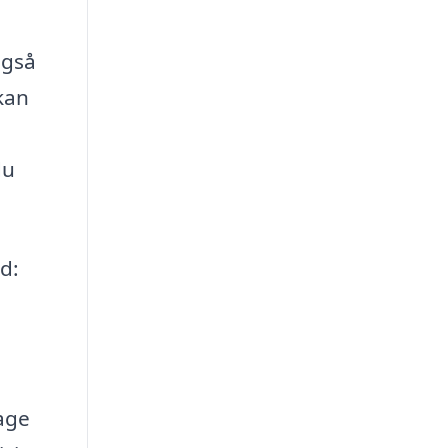
også
kan
du
d:
age