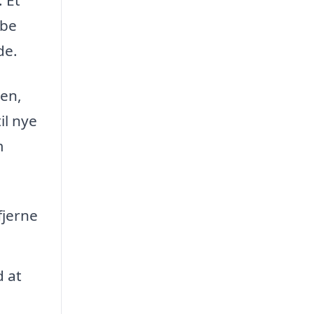
bbe
de.
ben,
il nye
m
fjerne
.
d at