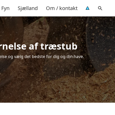
Fyn
Sjælland
Om / kontakt
rnelse af træstub
else og vælg det bedste for dig og din have.