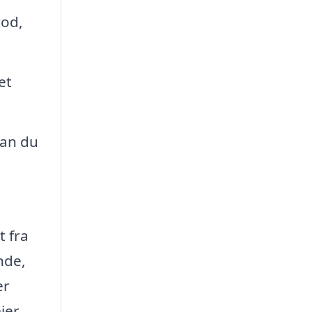
rod,
et
kan du
t fra
nde,
er
jer