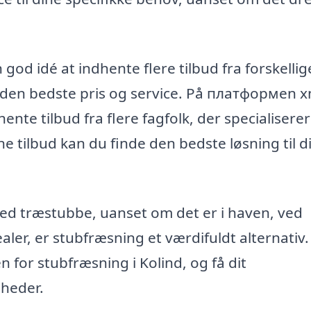
god idé at indhente flere tilbud fra forskellig
år den bedste pris og service. På платформen x
te tilbud fra flere fagfolk, der specialiserer 
e tilbud kan du finde den bedste løsning til d
med træstubbe, uanset om det er i haven, ved
ler, er stubfræsning et værdifuldt alternativ.
n for stubfræsning i Kolind, og få dit
gheder.