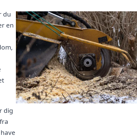
r du
er en
ndom,
e
et
r dig
fra
 have