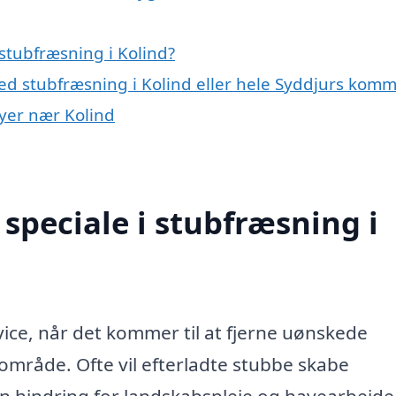
stubfræsning i Kolind?
ed stubfræsning i Kolind eller hele Syddjurs kom
byer nær Kolind
speciale i stubfræsning i
vice, når det kommer til at fjerne uønskede
sområde. Ofte vil efterladte stubbe skabe
 hindring for landskabspleje og havearbejde.