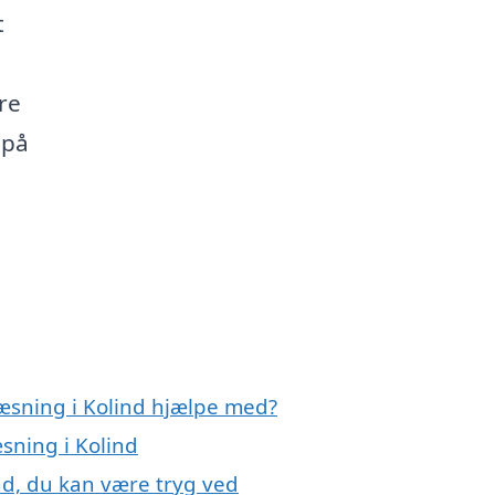
t
re
 på
ræsning i Kolind hjælpe med?
sning i Kolind
nd, du kan være tryg ved