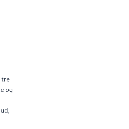
 tre
ce og
bud,