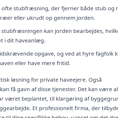
 ofte stubfræsning, der fjerner både stub og 
 træer eller ukrudt op gennem jorden.
 stubfræsningen kan jorden bearbejdes, hvilk
t i dit haveanlæg.
idskrævende opgave, og ved at hyre fagfolk 
aven eller have mere fritid.
tisk løsning for private haveejere. Også
kan få gavn af disse tjenester. Det kan være al
ar været beplantet, til klargøring af byggegru
gearbejde. Et professionelt firma, der tilbyd
ce til dine specifikke behov, uanset om det dre