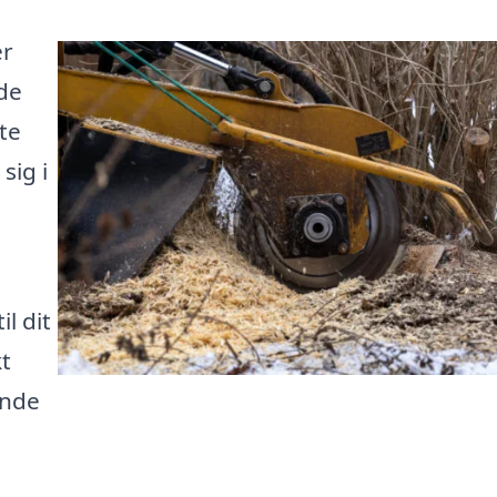
er
nde
te
sig i
l dit
t
inde