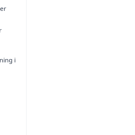
ber
r
ning i