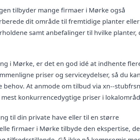
gen tilbyder mange firmaer i Mørke også
erede dit område til fremtidige planter eller
oldene samt anbefalinger til hvilke planter, d
ing i Mørke, er det en god idé at indhente fler
sammenligne priser og serviceydelser, så du ka
e behov. At anmode om tilbud via xn--stubfrsn
de mest konkurrencedygtige priser i lokalområd
 til din private have eller til en større
le firmaer i Mørke tilbyde den ekspertise, de
t og tilfredsstillende. Gå ikke på kompromis me