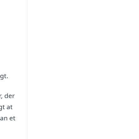
gt.
, der
gt at
kan et