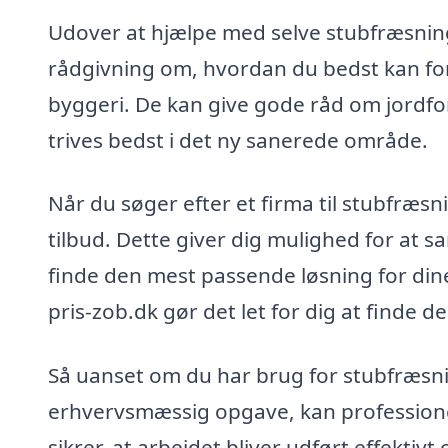
Udover at hjælpe med selve stubfræsnin
rådgivning om, hvordan du bedst kan forb
byggeri. De kan give gode råd om jordforh
trives bedst i det ny sanerede område.
Når du søger efter et firma til stubfræsn
tilbud. Dette giver dig mulighed for at 
finde den mest passende løsning for din
pris-zob.dk gør det let for dig at finde 
Så uanset om du har brug for stubfræsning
erhvervsmæssig opgave, kan professionel
sikrer, at arbejdet bliver udført effektiv