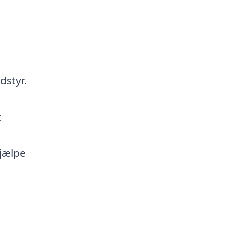
dstyr.
t
e
jælpe