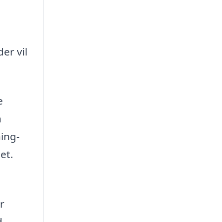
er vil
e
n
ing-
et.
r
d