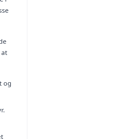
sse
nde
 at
t og
r.
et