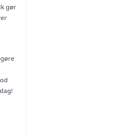
dk gør
ver
 gøre
t
mod
 dag!