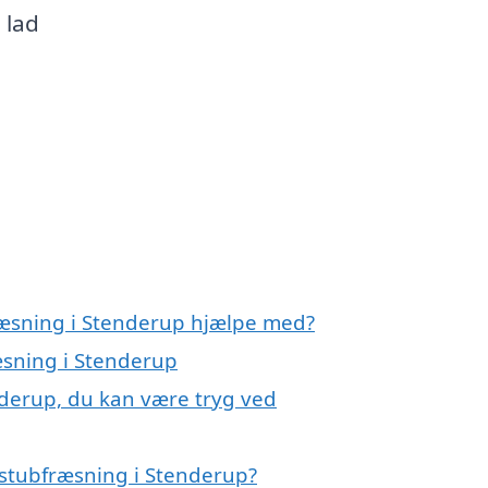
 lad
ræsning i Stenderup hjælpe med?
æsning i Stenderup
nderup, du kan være tryg ved
 stubfræsning i Stenderup?