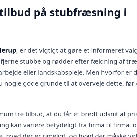
tilbud på stubfræsning i
derup
, er det vigtigt at gøre et informeret valg
 fjerne stubbe og rødder efter fældning af træ
arbejde eller landskabspleje. Men hvorfor er d
du nogle gode grunde til at overveje dette, før
um tre tilbud, at du får et bredt udsnit af pri
ng kan variere betydeligt fra firma til firma, 
e, hvad der er rimeligt, og hvad der måske vir