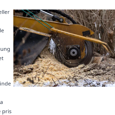
ller
de
 tung
et
finde
ra
 pris