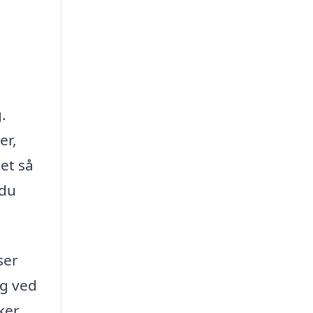
.
er,
et så
 du
ser
og ved
ker