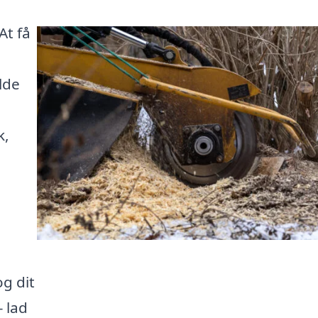
At få
lde
k,
og dit
– lad