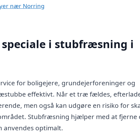
byer nær Norring
speciale i stubfræsning i
ervice for boligejere, grundejerforeninger og
stubbe effektivt. Når et træ fældes, efterlad
erende, men også kan udgøre en risiko for sk
sområdet. Stubfræsning hjælper med at fjerne 
an anvendes optimalt.