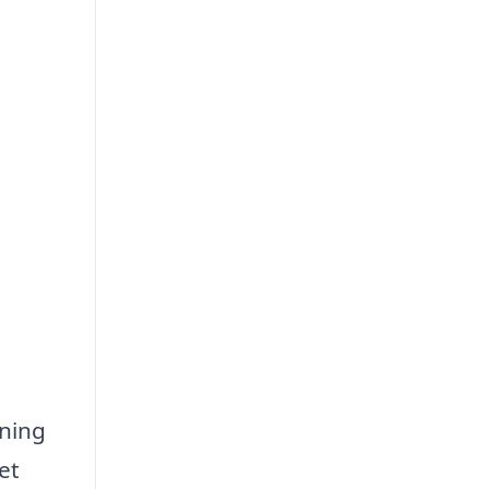
sning
et