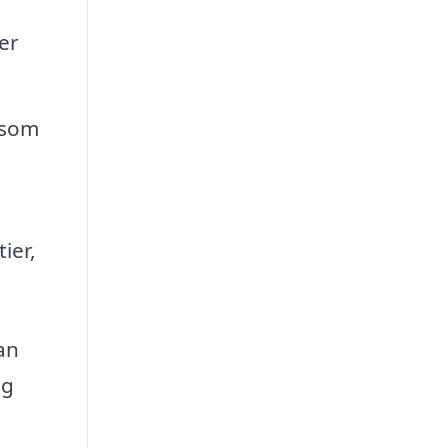
er
 som
ier,
an
og