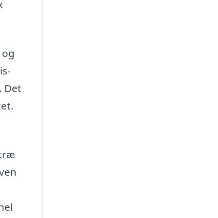
k
 og
is-
. Det
et.
 træ
aven
nel