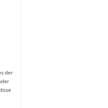
es der
ader
disse