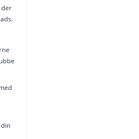
 der
lads.
erne
tubbe
 med
 din