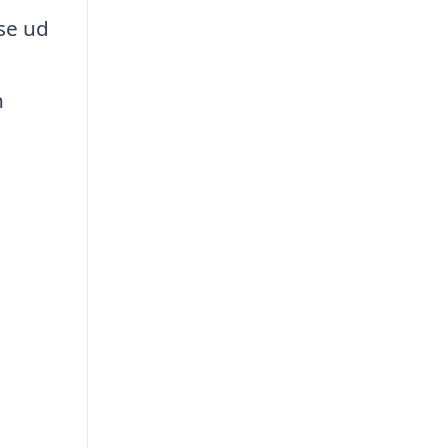
se ud
n