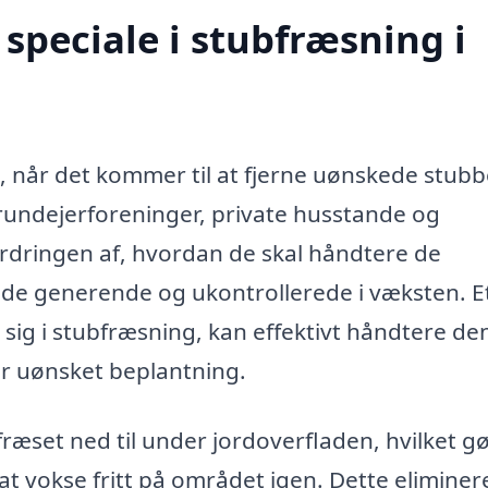
speciale i stubfræsning i
e, når det kommer til at fjerne uønskede stub
rundejerforeninger, private husstande og
rdringen af, hvordan de skal håndtere de
de generende og ukontrollerede i væksten. E
t sig i stubfræsning, kan effektivt håndtere d
for uønsket beplantning.
fræset ned til under jordoverfladen, hvilket g
at vokse fritt på området igen. Dette eliminer