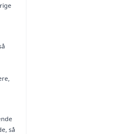
rige
så
ere,
lende
de, så