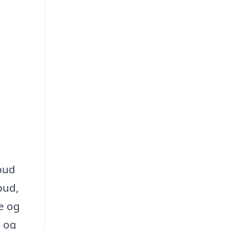
lbud
lbud,
e og
g og