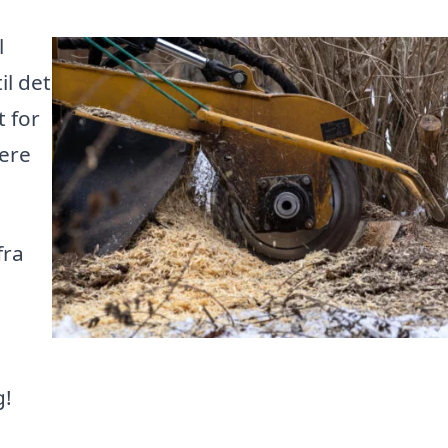
l
il det
t for
tere
fra
g!