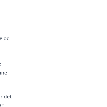
be og
t
enne
ør det
er