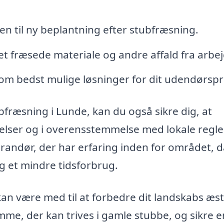
en til ny beplantning efter stubfræsning.
et fræsede materiale og andre affald fra arbej
om bedst mulige løsninger for dit udendørspr
ubfræsning i Lunde, kan du også sikre dig, at
adelser og i overensstemmelse med lokale regle
everandør, der har erfaring inden for området, 
og et mindre tidsforbrug.
kan være med til at forbedre dit landskabs æst
me, der kan trives i gamle stubbe, og sikre e