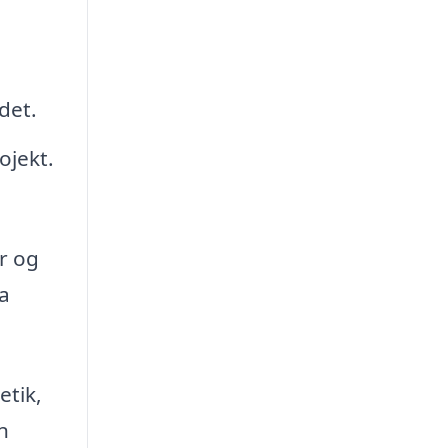
det.
ojekt.
r og
da
etik,
n