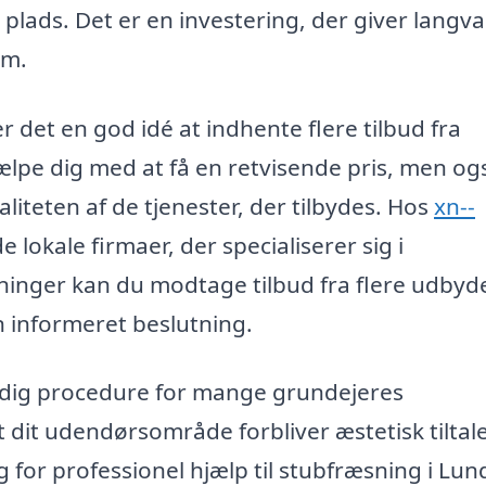
lads. Det er en investering, der giver langva
om.
 det en god idé at indhente flere tilbud fra
hjælpe dig med at få en retvisende pris, men og
iteten af de tjenester, der tilbydes. Hos
xn--
 lokale firmaer, der specialiserer sig i
sninger kan du modtage tilbud fra flere udbyd
en informeret beslutning.
ndig procedure for mange grundejeres
at dit udendørsområde forbliver æstetisk tilta
g for professionel hjælp til stubfræsning i Lun