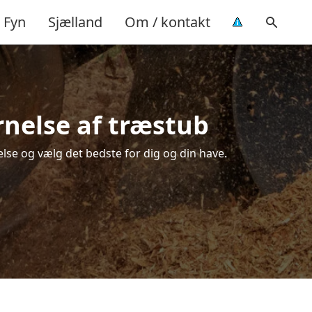
Fyn
Sjælland
Om / kontakt
rnelse af træstub
lse og vælg det bedste for dig og din have.