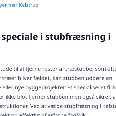
byer nær Kelstrup
speciale i stubfræsning i
tode til at fjerne rester af træstubbe, som oft
år træer bliver fældet, kan stubben udgøre en
eller nye byggeprojekter. Et specialiseret fir
r ikke blot fjerner stubben men også sikrer, a
onstruktioner. Ved at vælge stubfræsning i Kels
ekt og effektivt af erfarne fagfolk.