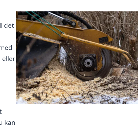
l det
g med
 eller
t
du kan