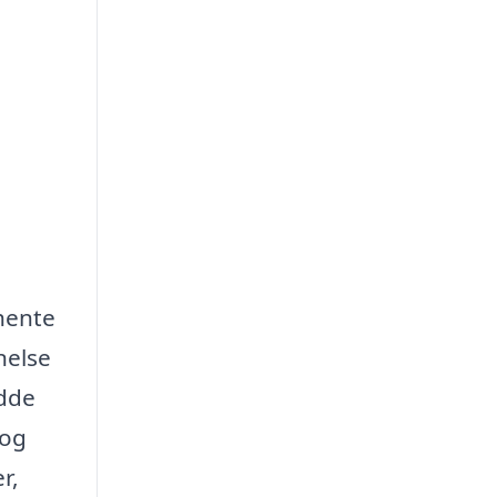
dhente
nelse
ydde
 og
r,