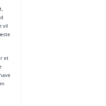
t,
ed
 vil
næste
r et
e
 have
om