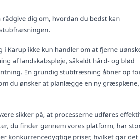
 rådgive dig om, hvordan du bedst kan
 stubfræsningen.
 i Karup ikke kun handler om at fjerne uøns
ing af landskabspleje, såkaldt hård- og blød
lantning. En grundig stubfræsning åbner op fo
t om du ønsker at planlægge en ny græsplæne,
ære sikker på, at processerne udføres effekti
er, du finder gennem vores platform, har sto
er konkurrencedygtige priser, hvilket gør de