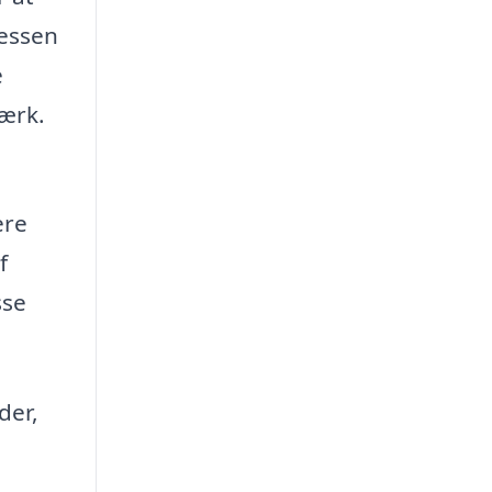
cessen
e
værk.
ere
f
sse
der,