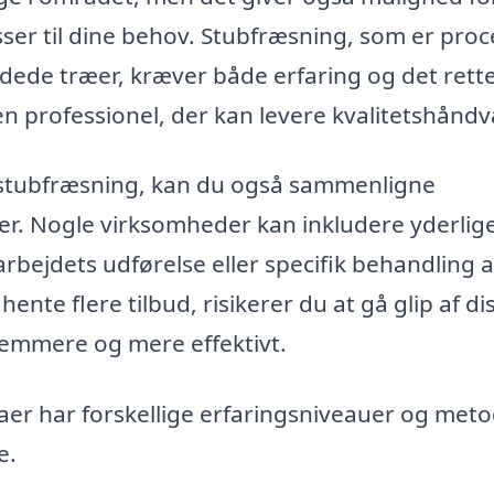
asser til dine behov. Stubfræsning, som er pro
ldede træer, kræver både erfaring og det rett
 en professionel, der kan levere kvalitetshånd
på stubfræsning, kan du også sammenligne
er. Nogle virksomheder kan inkludere yderlig
rbejdets udførelse eller specifik behandling a
dhente flere tilbud, risikerer du at gå glip af di
nemmere og mere effektivt.
aer har forskellige erfaringsniveauer og meto
e.