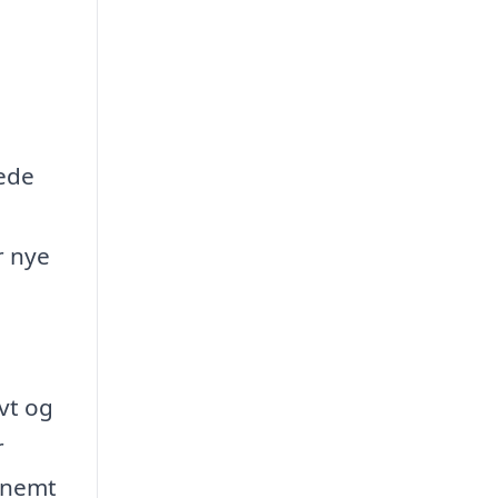
kede
r nye
vt og
r
t nemt