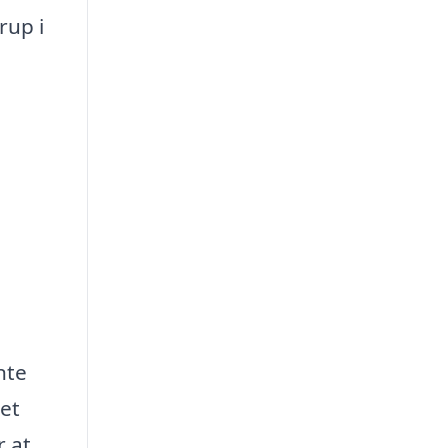
rup i
nte
 et
r at