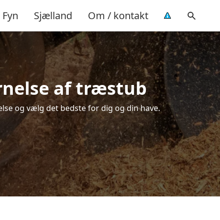
Fyn
Sjælland
Om / kontakt
rnelse af træstub
lse og vælg det bedste for dig og din have.