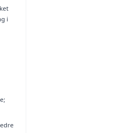
ket
g i
e;
bedre