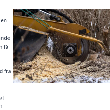
den
rende
n få
d fra
t
at
it