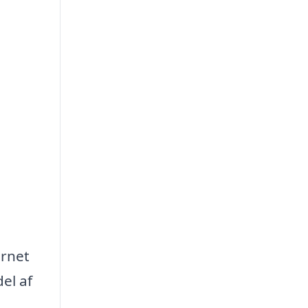
ernet
el af