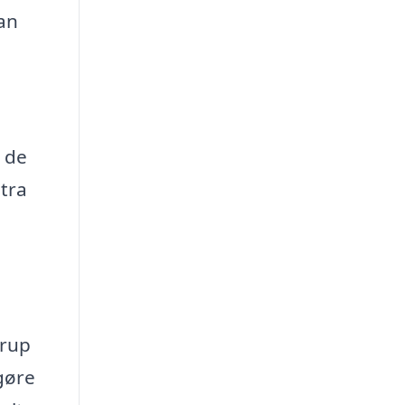
an
å de
stra
drup
gøre