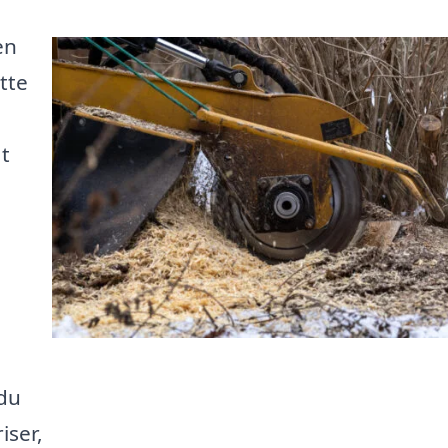
en
ette
at
 du
iser,