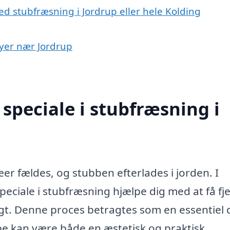
d stubfræsning i Jordrup eller hele Kolding
byer nær Jordrup
speciale i stubfræsning i
æer fældes, og stubben efterlades i jorden. I
peciale i stubfræsning hjælpe dig med at få fj
gt. Denne proces betragtes som en essentiel d
e kan være både en æstetisk og praktisk