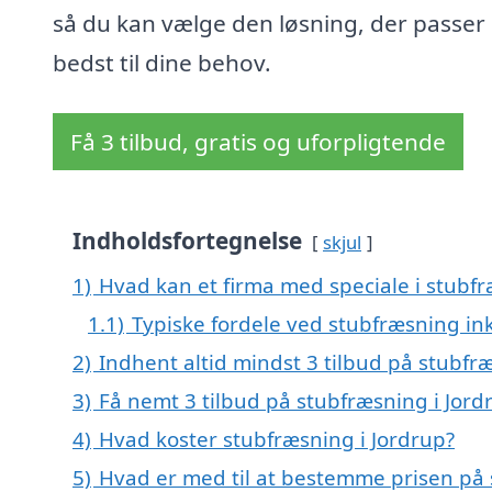
så du kan vælge den løsning, der passer
bedst til dine behov.
Få 3 tilbud, gratis og uforpligtende
Indholdsfortegnelse
skjul
1)
Hvad kan et firma med speciale i stubf
1.1)
Typiske fordele ved stubfræsning in
2)
Indhent altid mindst 3 tilbud på stubfr
3)
Få nemt 3 tilbud på stubfræsning i Jord
4)
Hvad koster stubfræsning i Jordrup?
5)
Hvad er med til at bestemme prisen på 