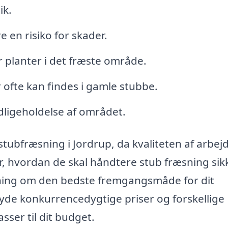
ik.
 en risiko for skader.
r planter i det fræste område.
r ofte kan findes i gamle stubbe.
dligeholdelse af området.
l stubfræsning i Jordrup, da kvaliteten af arbej
år, hvordan de skal håndtere stub fræsning sik
givning om den bedste fremgangsmåde for dit
byde konkurrencedygtige priser og forskellige
sser til dit budget.