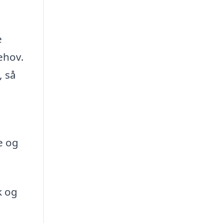
e
behov.
, så
e og
k og