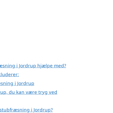
ræsning i Jordrup hjælpe med?
kluderer:
æsning i Jordrup
rup, du kan være tryg ved
stubfræsning i Jordrup?