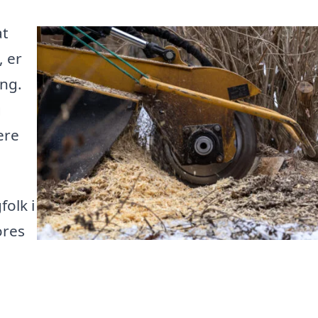
at
, er
ing.
g
ere
folk i
ores