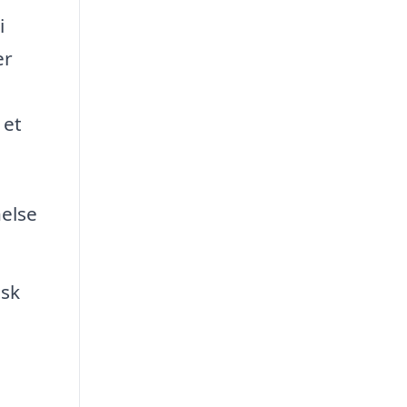
i
er
 et
nelse
sk