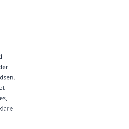
d
der
adsen.
et
æs,
klare