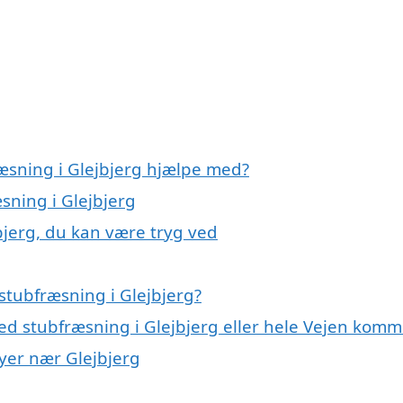
ræsning i Glejbjerg hjælpe med?
sning i Glejbjerg
bjerg, du kan være tryg ved
stubfræsning i Glejbjerg?
ed stubfræsning i Glejbjerg eller hele Vejen kom
byer nær Glejbjerg