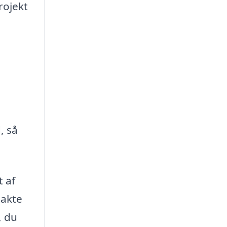
rojekt
, så
t af
takte
, du