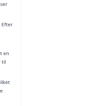
kser
 Efter
t en
til
ilket
ye