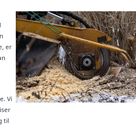
l
en
, er
an
e. Vi
iser
 til