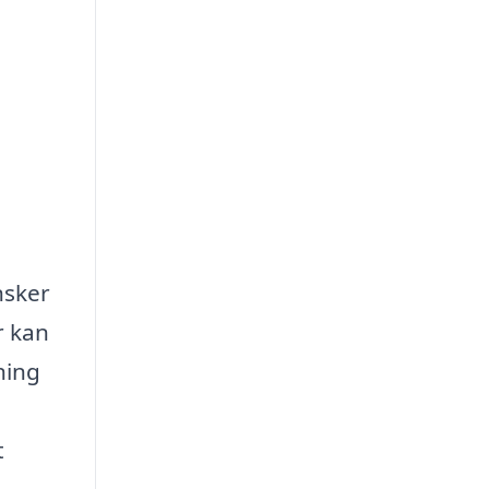
nsker
r kan
ning
t