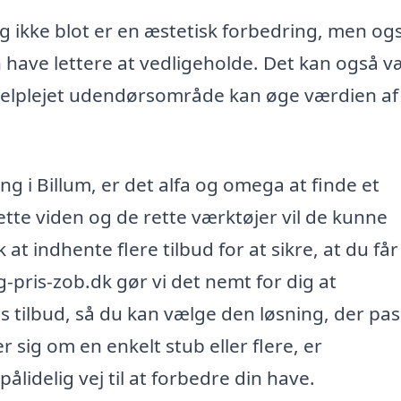
ng ikke blot er en æstetisk forbedring, men og
 have lettere at vedligeholde. Det kan også v
 velplejet udendørsområde kan øge værdien af
ng i Billum, er det alfa og omega at finde et
te viden og de rette værktøjer vil de kunne
 at indhente flere tilbud for at sikre, at du få
g-pris-zob.dk gør vi det nemt for dig at
 tilbud, så du kan vælge den løsning, der pa
 sig om en enkelt stub eller flere, er
lidelig vej til at forbedre din have.