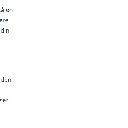
så en
ære
 din
r den
sser