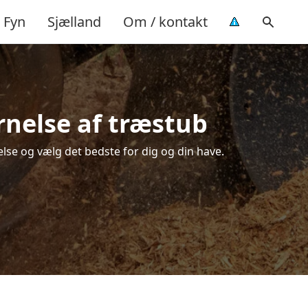
Fyn
Sjælland
Om / kontakt
rnelse af træstub
else og vælg det bedste for dig og din have.