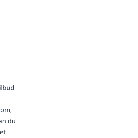
ilbud
dom,
kan du
et