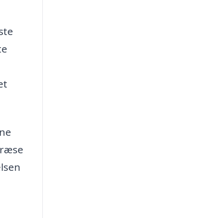
ste
te
et
vne
fræse
elsen