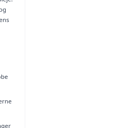
 og
bens
bbe
erne
ager