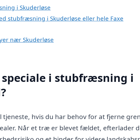
ning i Skuderløse
ed stubfræsning i Skuderløse eller hele Faxe
 byer nær Skuderløse
speciale i stubfræsning i
d?
 tjeneste, hvis du har behov for at fjerne gre
aler. Når et træ er blevet fældet, efterlader d
rhedsrisiko og et hinder for videre landskabsp