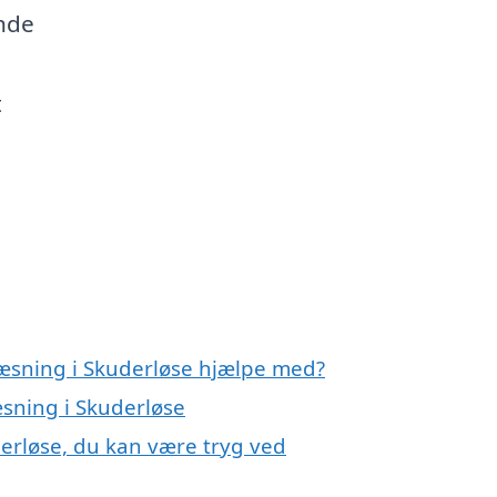
inde
t
ræsning i Skuderløse hjælpe med?
æsning i Skuderløse
derløse, du kan være tryg ved