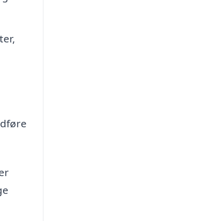
ter,
udføre
er
ge