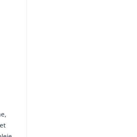
ne,
et
leje.