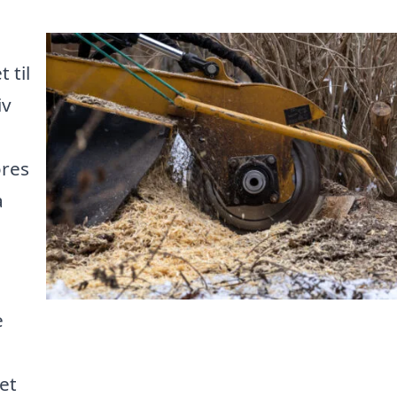
 til
iv
ores
a
e
u
et