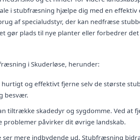
ale i stubfræsning hjælpe dig med en effektiv
brug af specialudstyr, der kan nedfræse stub
t gør plads til nye planter eller forbedrer det
bfræsning i Skuderløse, herunder:
urtigt og effektivt fjerne selv de største stu
og besvær.
n tiltrække skadedyr og sygdomme. Ved at fj
e problemer påvirker dit øvrige landskab.
ve ser mere indbydende ud. Stubfræsning bidr