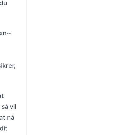
 du
xn--
n
ikrer,
at
så vil
at nå
dit