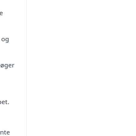
e
 og
 øger
bet.
ente