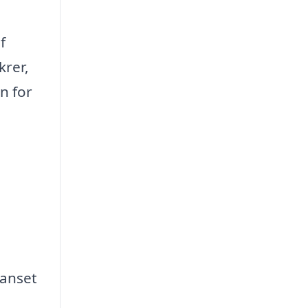
f
krer,
n for
uanset