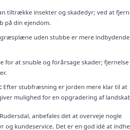
n tiltrække insekter og skadedyr; ved at fjern
b på din ejendom.
r græsplæne uden stubbe er mere indbydende
 for at snuble og forårsage skader; fjernelse
er.
:
Efter stubfræsning er jorden mere klar til at
 giver mulighed for en opgradering af landska
i Rudersdal, anbefales det at overveje nogle
yr og kundeservice. Det er en god idé at indh