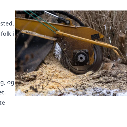
 sted.
folk i
g, og
et.
te