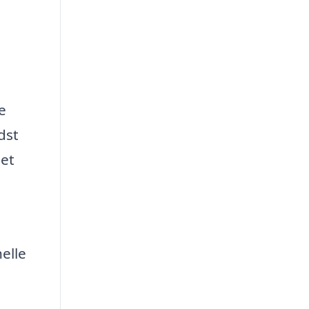
e
dst
det
elle