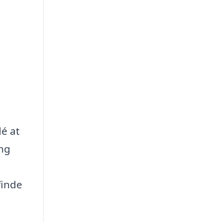
dé at
ang
finde