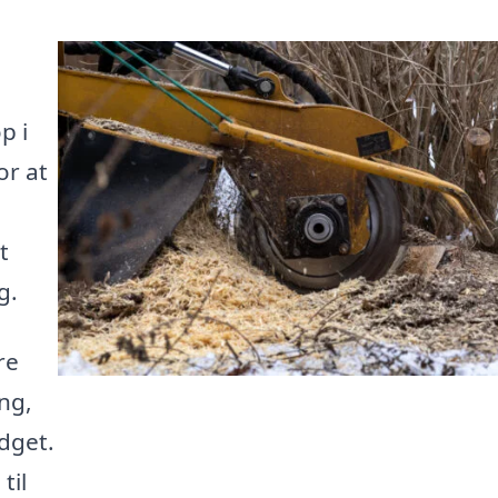
p i
or at
t
g.
re
ng,
udget.
til