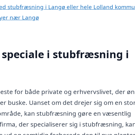
ed stubfræsning i Langø eller hele Lolland komm
 byer nær Langø
speciale i stubfræsning i
neste for både private og erhvervslivet, der ø
ller buske. Uanset om det drejer sig om en sto
sområde, kan stubfræsning gøre en væsentlig
firma, der specialiserer sig i stubfræsning, ka
ere ud og samtidig forberede den til nye plante