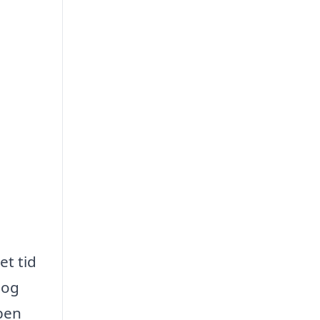
et tid
 og
bben