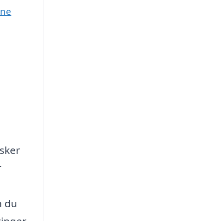
une
nsker
r
n du
ringer