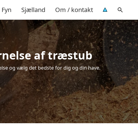
Fyn
Sjælland
Om / kontakt
rnelse af træstub
lse og vælg det bedste for dig og din have.