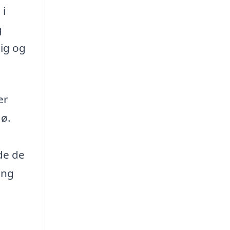
 i
g
lig og
er
gø.
de de
ing