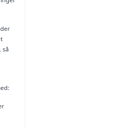
 der
et
, så
med:
er