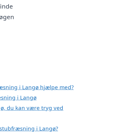
finde
 søgen
ræsning i Langø hjælpe med?
æsning i Langø
gø, du kan være tryg ved
stubfræsning i Langø?