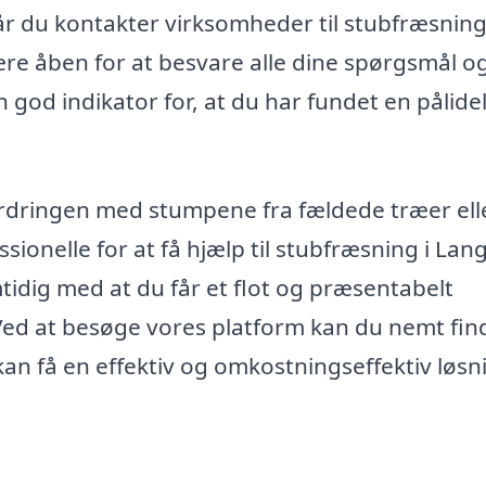
når du kontakter virksomheder til stubfræsning
ære åben for at besvare alle dine spørgsmål o
god indikator for, at du har fundet en pålide
fordringen med stumpene fra fældede træer ell
sionelle for at få hjælp til stubfræsning i Lan
mtidig med at du får et flot og præsentabelt
 Ved at besøge vores platform kan du nemt fin
 kan få en effektiv og omkostningseffektiv løsn