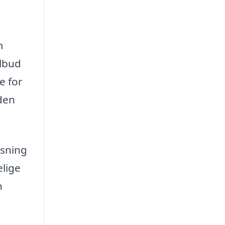
m
ilbud
e for
iden
æsning
elige
n