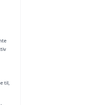
nte
tiv
 til,