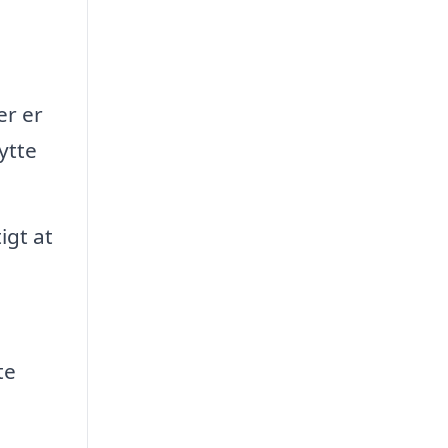
er er
ytte
igt at
te