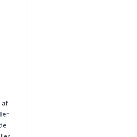
 af
ller
åde
ller