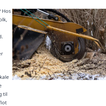
? Hos
olk,
d.
er
okale
e
 til
lot