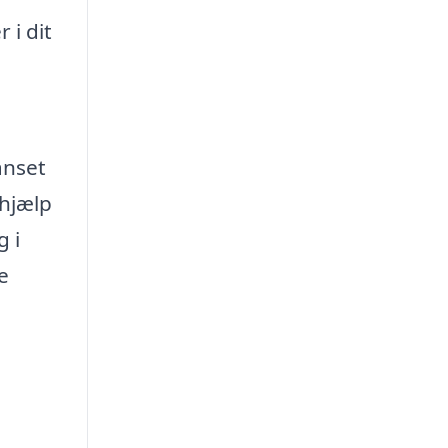
 i dit
anset
 hjælp
g i
e