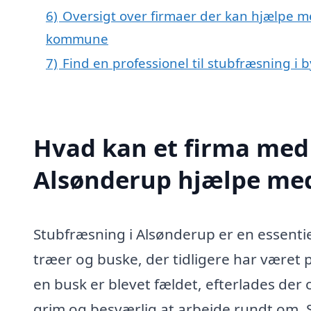
6)
Oversigt over firmaer der kan hjælpe me
kommune
7)
Find en professionel til stubfræsning i
Hvad kan et firma med 
Alsønderup hjælpe me
Stubfræsning i Alsønderup er en essentiel
træer og buske, der tidligere har været p
en busk er blevet fældet, efterlades de
grim og besværlig at arbejde rundt om. 