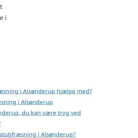
t
 i
ræsning i Alsønderup hjælpe med?
æsning i Alsønderup
ønderup, du kan være tryg ved
?
 stubfræsning i Alsønderup?