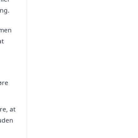
ing.
, men
at
øre
re, at
 uden