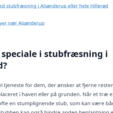
d stubfræsning i Alsønderup eller hele Hillerød
 byer nær Alsønderup
speciale i stubfræsning i
d?
 tjeneste for dem, der ønsker at fjerne rester
laceret i haven eller på grunden. Når et træ e
r ofte en stumplignende stub, som kan være b
Stubben kan også hindre anden beplantning e