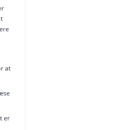
er
at
nere
r at
ræse
t er