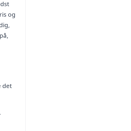
ndst
ris og
dig,
 på,
e det
r