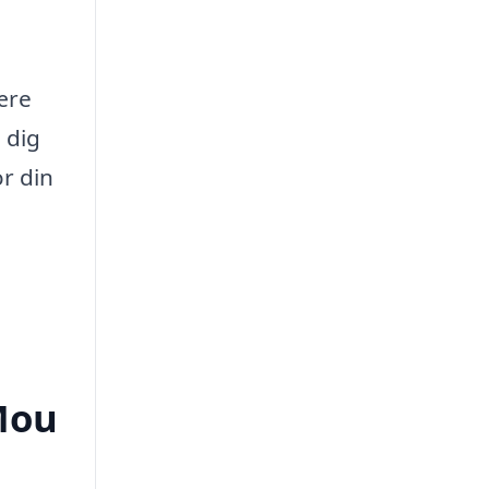
ære
 dig
r din
Mou