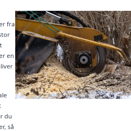
er fra
stor
t
er en
liver
ale
t
år du
r, så