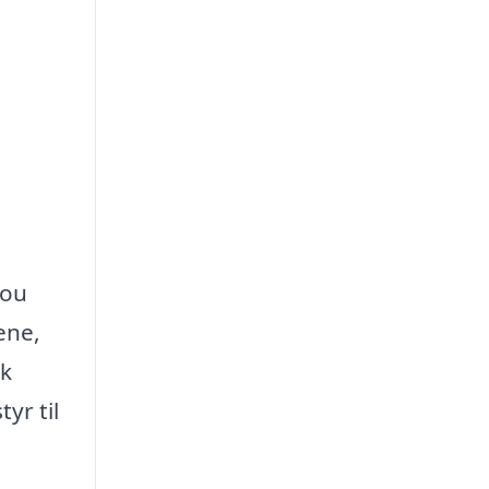
Mou
ene,
sk
yr til