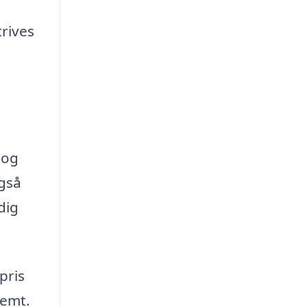
trives
 og
også
dig
pris
nemt.