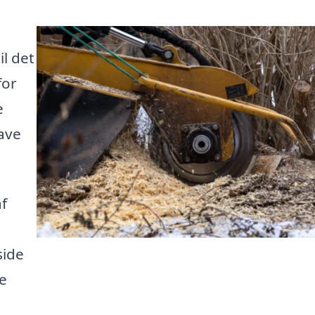
l det
for
e
ave
f
side
ge