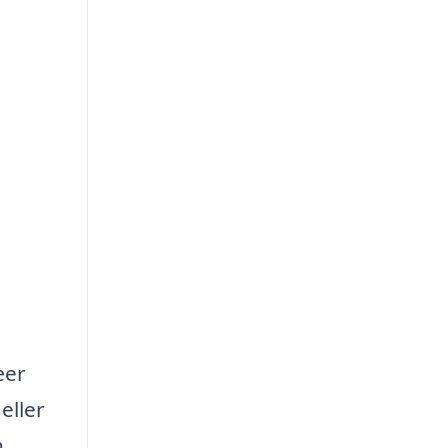
æer
eller
n