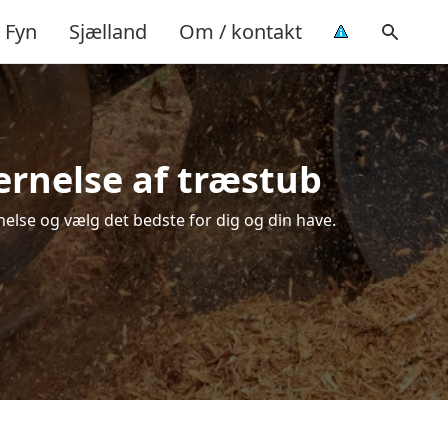
Fyn
Sjælland
Om / kontakt
ernelse af træstub
nelse og vælg det bedste for dig og din have.