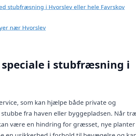
d stubfræsning i Hvorslev eller hele Favrskov
byer nær Hvorslev
speciale i stubfræsning i
service, som kan hjælpe både private og
e stubbe fra haven eller byggepladsen. Når tr
kan være en hindring for græsset, nye planter 
 en usikkerhed i forhold til bevægelse og ka