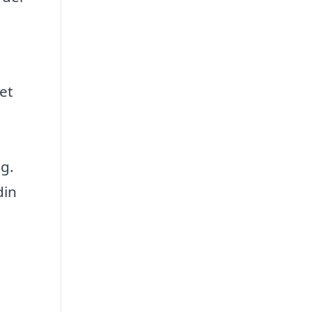
et
ng.
din