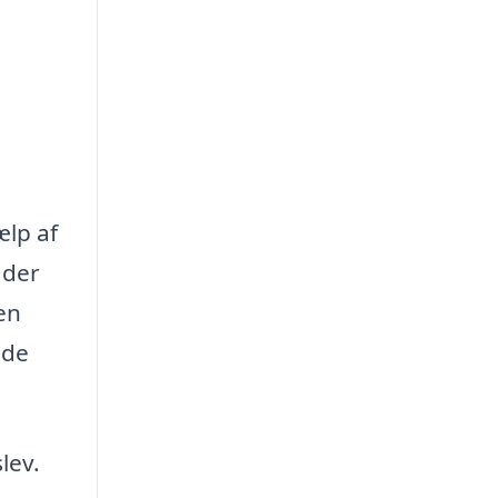
ælp af
 der
 en
ode
lev.