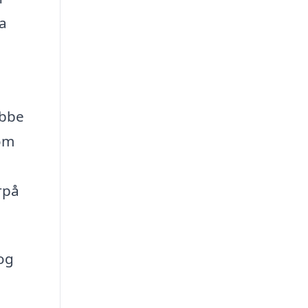
a
ubbe
 om
rpå
 og