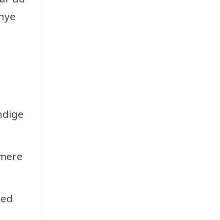
 nye
ndige
imere
ned