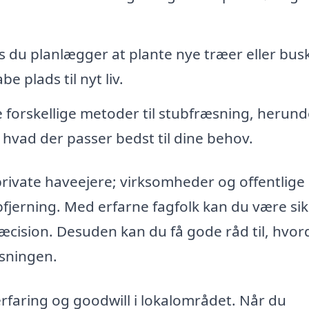
s du planlægger at plante nye træer eller busk
 plads til nyt liv.
e forskellige metoder til stubfræsning, herund
r hvad der passer bedst til dine behov.
 private haveejere; virksomheder og offentlige
bfjerning. Med erfarne fagfolk kan du være si
cision. Desuden kan du få gode råd til, hvo
æsningen.
 erfaring og goodwill i lokalområdet. Når du