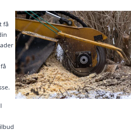
t få
din
kader
 få
å
sse.
l
ilbud