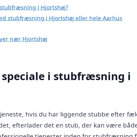
stubfræsning i Hjortshøj?
d stubfræsning i Hjortshøj eller hele Aarhus
byer nær Hjortshøj
speciale i stubfræsning i
tjeneste, hvis du har liggende stubbe efter fæ
ldet, efterlader det en stub, der kan være båd
fessionelle tjenester inden for stubfræsning 