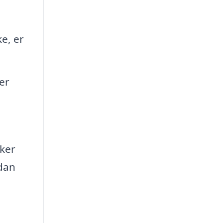
e, er
er
kker
rdan