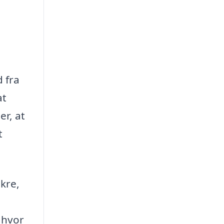
 fra
at
er, at
t
ikre,
 hvor