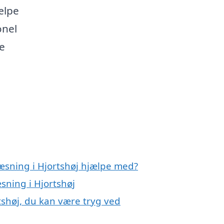
jælpe
onel
e
ræsning i Hjortshøj hjælpe med?
sning i Hjortshøj
tshøj, du kan være tryg ved