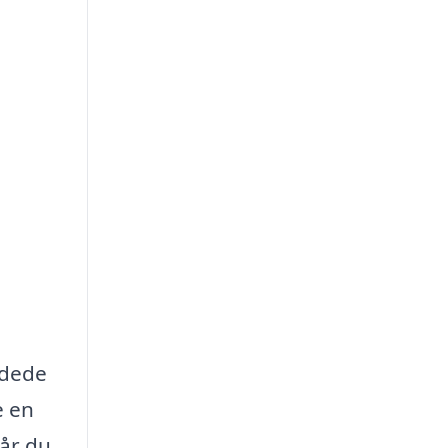
ldede
e en
får du