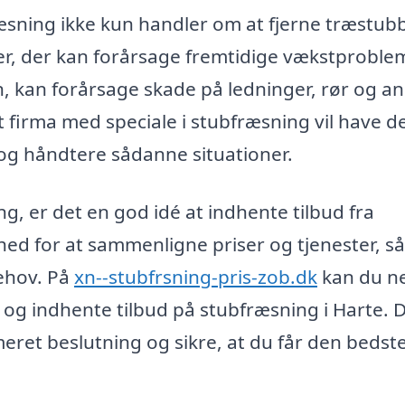
sning ikke kun handler om at fjerne træstub
er, der kan forårsage fremtidige vækstproble
n, kan forårsage skade på ledninger, rør og a
Et firma med speciale i stubfræsning vil have d
e og håndtere sådanne situationer.
g, er det en god idé at indhente tilbud fra
ghed for at sammenligne priser og tjenester, s
ehov. På
xn--stubfrsning-pris-zob.dk
kan du n
e og indhente tilbud på stubfræsning i Harte. 
meret beslutning og sikre, at du får den bedste