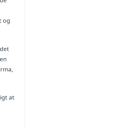
t og
 det
oen
firma,
igt at