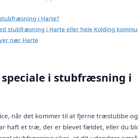
stubfræsning i Harte?
ed stubfræsning i Harte eller hele Kolding komm
byer nær Harte
speciale i stubfræsning i
ice, når det kommer til at fjerne træstubbe og
haft et træ, der er blevet fældet, eller du bl
ionel stubfræsning sikre, at dit udendørs omr