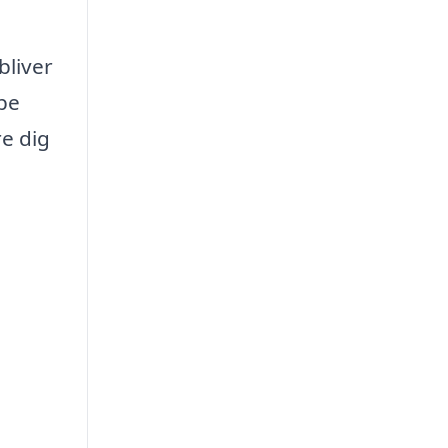
bliver
bbe
re dig