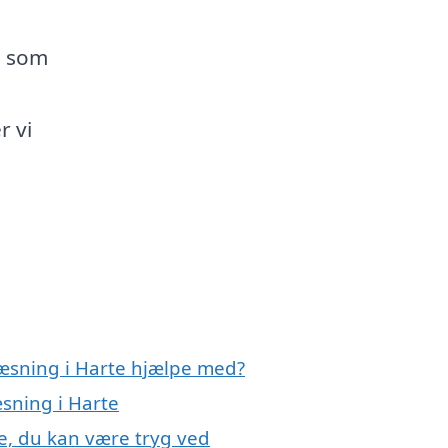
g som
r vi
ræsning i Harte hjælpe med?
æsning i Harte
e, du kan være tryg ved