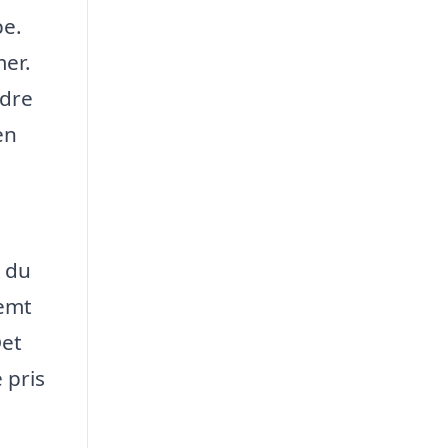
be.
mer.
ndre
en
å du
emt
Det
 pris