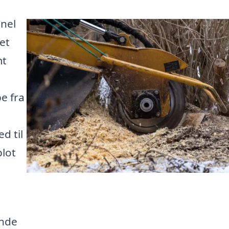
onel
et
mt
e fra
d til
blot
inde