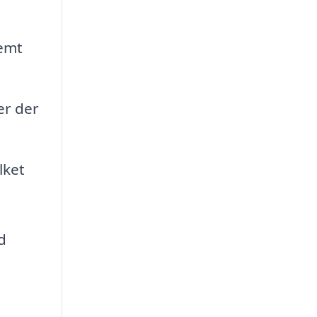
nemt
er der
lket
d