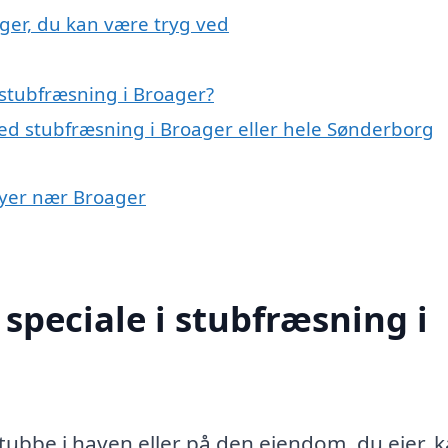
ger, du kan være tryg ved
stubfræsning i Broager?
ed stubfræsning i Broager eller hele Sønderborg
 byer nær Broager
speciale i stubfræsning i
ubbe i haven eller på den ejendom, du ejer, k