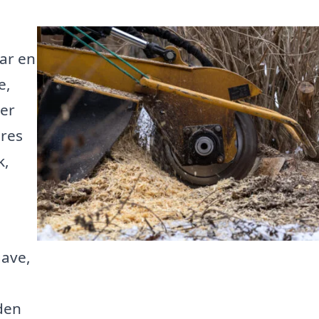
ar en
e,
 er
ores
k,
ave,
eden