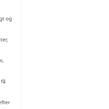
gt og
ter,
m,
 få
efter