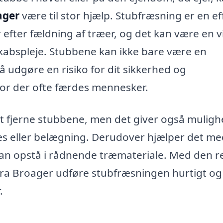
ager
være til stor hjælp. Stubfræsning er en ef
 efter fældning af træer, og det kan være en v
skabspleje. Stubbene kan ikke bare være en
 udgøre en risiko for dit sikkerhed og
vor der ofte færdes mennesker.
at fjerne stubbene, men det giver også muligh
ræs eller belægning. Derudover hjælper det me
n opstå i rådnende træmateriale. Med den r
 fra Broager udføre stubfræsningen hurtigt og
.