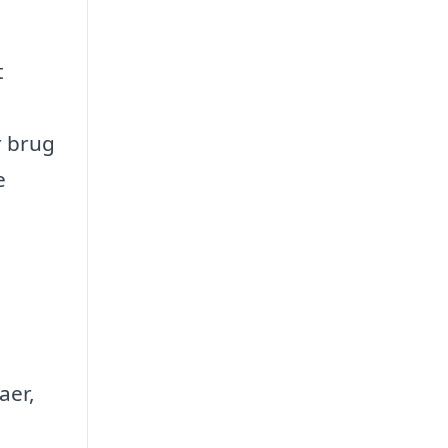
t
r brug
e
aer,