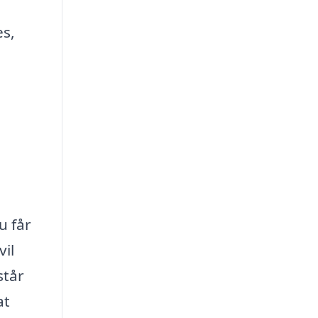
es,
u får
vil
står
at