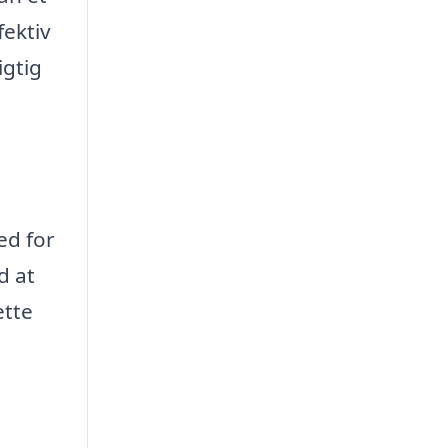
fektiv
igtig
ed for
d at
ette