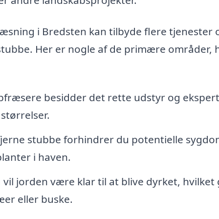
ræsning i Bredsten kan tilbyde flere tjenester 
 stubbe. Her er nogle af de primære områder, 
bfræsere besidder det rette udstyr og eksperti
 størrelser.
fjerne stubbe forhindrer du potentielle syg
planter i haven.
il jorden være klar til at blive dyrket, hvilket
æer eller buske.