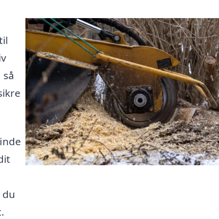
il
iv
, så
sikre
finde
dit
å du
.