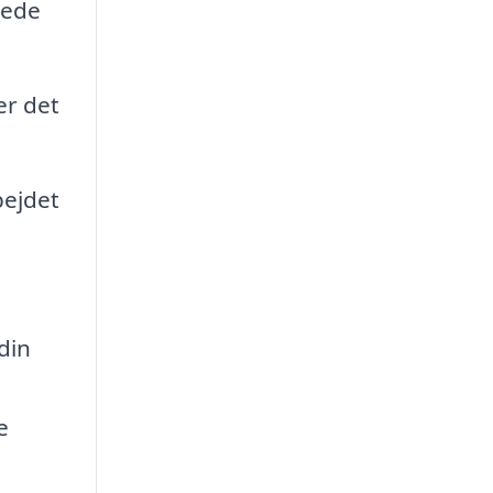
sede
er det
bejdet
din
e