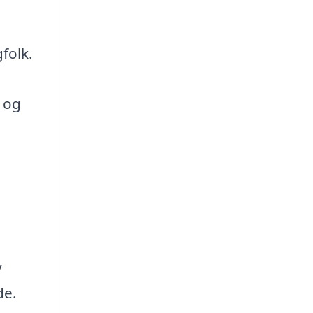
folk.
 og
v
de.