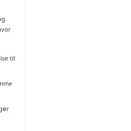
og
hvor
se til
domme
 gør