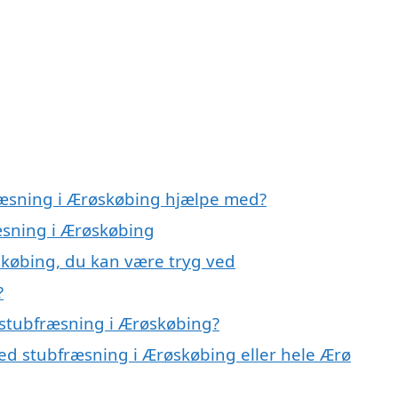
ræsning i Ærøskøbing hjælpe med?
æsning i Ærøskøbing
skøbing, du kan være tryg ved
?
 stubfræsning i Ærøskøbing?
ed stubfræsning i Ærøskøbing eller hele Ærø