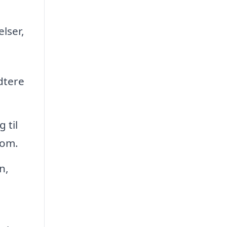
lser,
dtere
 til
dom.
n,