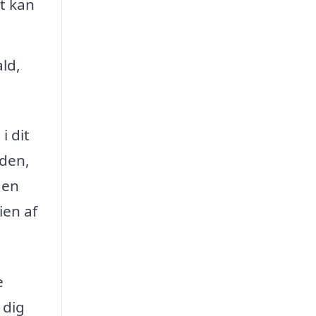
t kan
ld,
i dit
eden,
den
ien af
e
 dig