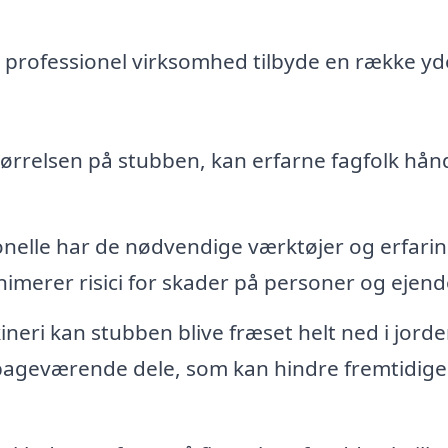
 professionel virksomhed tilbyde en række yde
størrelsen på stubben, kan erfarne fagfolk hån
onelle har de nødvendige værktøjer og erfaring
nimerer risici for skader på personer og ejen
ri kan stubben blive fræset helt ned i jorde
tilbageværende dele, som kan hindre fremtidige