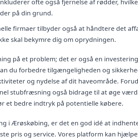
kluderer ofte også fjernelse af rødder, hvilke
der på din grund.
lle firmaer tilbyder også at håndtere det affa
ikke skal bekymre dig om oprydningen.
ing på et problem; det er også en investering 
an du forbedre tilgængeligheden og sikkerh
ktiviteter og nydelse af dit haveområde. Foru
el stubfræsning også bidrage til at øge værd
ør et bedre indtryk på potentielle købere.
ing i Ærøskøbing, er det en god idé at indhent
edste pris og service. Vores platform kan hjælpe