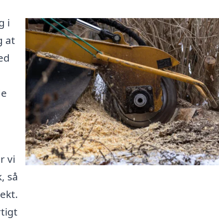
g i
 at
ed
de
e
r vi
k, så
ekt.
tigt