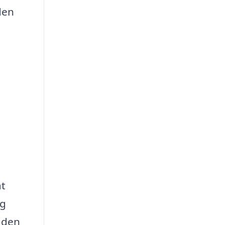
den
at
ig
r den