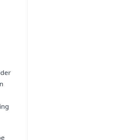
 der
an
ing
be