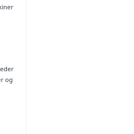
kiner
heder
er og