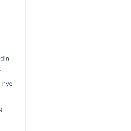
 din
.
e nye
g