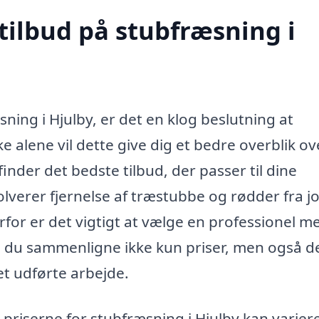
tilbud på stubfræsning i
ning i Hjulby, er det en klog beslutning at
ke alene vil dette give dig et bedre overblik ov
inder det bedste tilbud, der passer til dine
lverer fjernelse af træstubbe og rødder fra j
or er det vigtigt at vælge en professionel m
an du sammenligne ikke kun priser, men også d
det udførte arbejde.
at priserne for stubfræsning i Hjulby kan varier