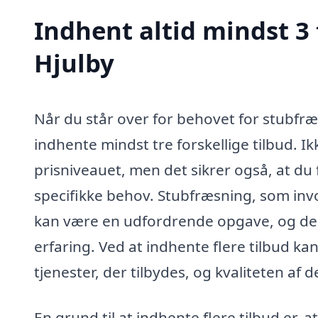
Indhent altid mindst 3 
Hjulby
Når du står over for behovet for stubfræs
indhente mindst tre forskellige tilbud. Ik
prisniveauet, men det sikrer også, at du f
specifikke behov. Stubfræsning, som invo
kan være en udfordrende opgave, og derf
erfaring. Ved at indhente flere tilbud k
tjenester, der tilbydes, og kvaliteten af 
En grund til at indhente flere tilbud er, 