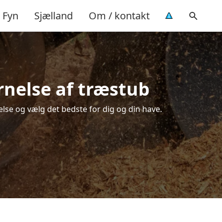
Fyn
Sjælland
Om / kontakt
rnelse af træstub
else og vælg det bedste for dig og din have.