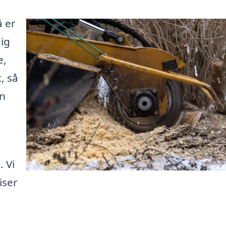
å er
dig
e,
, så
in
. Vi
iser