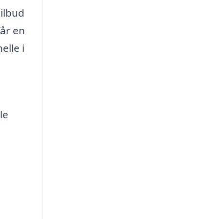
tilbud
får en
elle i
le