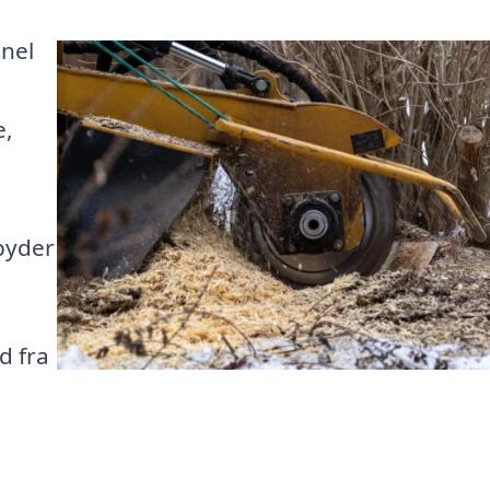
onel
e,
lbyder
d fra
g