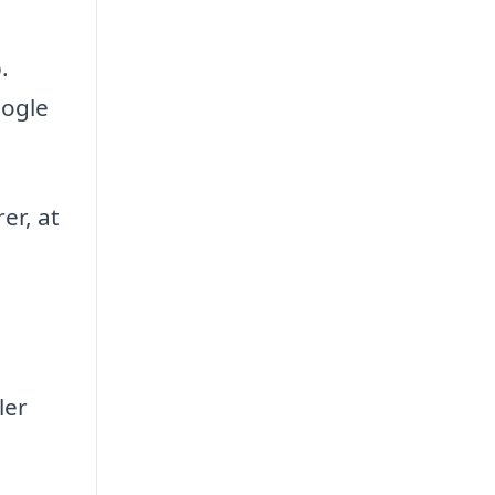
.
nogle
er, at
ler