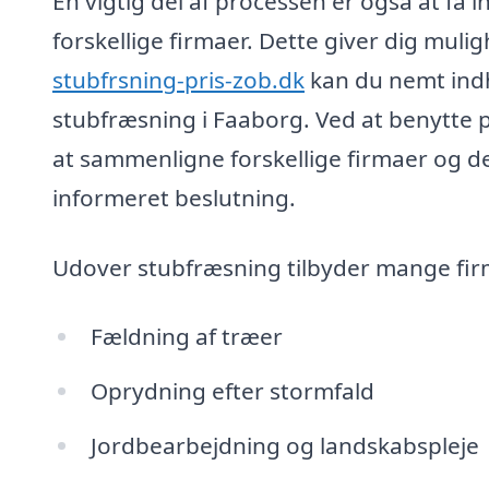
En vigtig del af processen er også at få i
forskellige firmaer. Dette giver dig muli
stubfrsning-pris-zob.dk
kan du nemt indhe
stubfræsning i Faaborg. Ved at benytte p
at sammenligne forskellige firmaer og der
informeret beslutning.
Udover stubfræsning tilbyder mange firm
Fældning af træer
Oprydning efter stormfald
Jordbearbejdning og landskabspleje