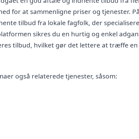
ndgået en god aftale og indhente tilbud fra fle
ghed for at sammenligne priser og tjenester. P
nte tilbud fra lokale fagfolk, der specialiserer
latformen sikres du en hurtig og enkel adgang
es tilbud, hvilket gør det lettere at træffe en
aer også relaterede tjenester, såsom: