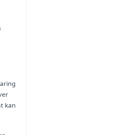
s
faring
ver
at kan