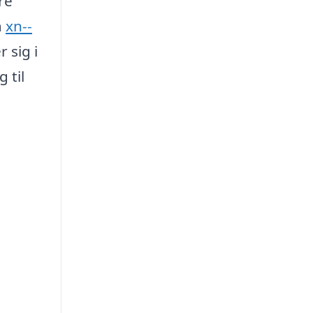
re
å
xn--
 sig i
 til