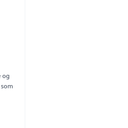
e og
, som