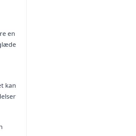
re en
 glæde
et kan
delser
n